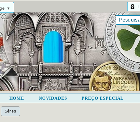
L
age
▼
HOME
NOVIDADES
PREÇO ESPECIAL
Séries