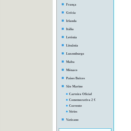
França
Grécia
Irlanda
Itália
Letónia
Lituânia
Luxemburgo
Malta
Mónaco
Países Baixos
São Marino
Carteira Oficial
Comemorativa 2 €
Corrente
Séries
Vaticano