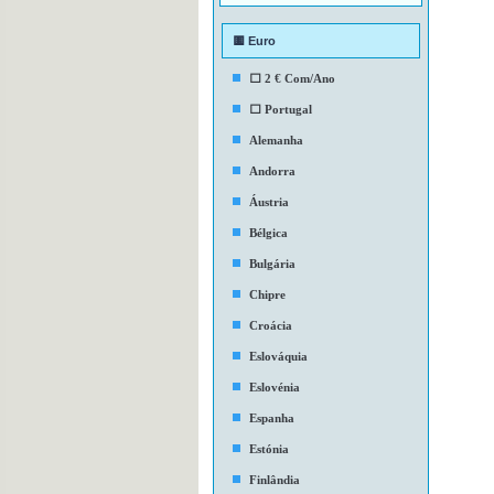
🟨 Euro
⬜ 2 € Com/Ano
⬜ Portugal
Alemanha
Andorra
Áustria
Bélgica
Bulgária
Chipre
Croácia
Eslováquia
Eslovénia
Espanha
Estónia
Finlândia