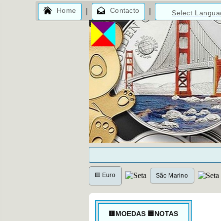
Home
Contacto
Select Langu
🟨 Euro
São Marino
🟨MOEDAS 🟦NOTAS