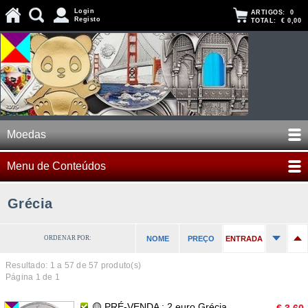
Login
ARTIGOS:
0
Registo
TOTAL:
€ 0,00
Moedas
Menu de Conteúdos
Grécia
ORDENAR POR:
NOME
PREÇO
ENTRADA
Resultado: 1 a
57
de 57 produto(s)
Página 1 de 1
🟡 PRÉ-VENDA : 2 euro Grécia