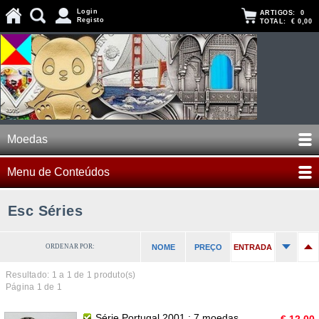
Login
ARTIGOS:
0
Registo
TOTAL:
€ 0,00
Moedas
Menu de Conteúdos
Esc Séries
ORDENAR POR:
NOME
PREÇO
ENTRADA
Resultado: 1 a
1
de 1 produto(s)
Página 1 de 1
Série Portugal 2001 : 7 moedas