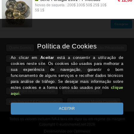
€ 12,00
Novas de saqueta : 200$ 100$ 50$ 25$ 10$
5$ 1$
Comprar
Quem Somos
Termos e Condições
Declaração Privacidade
Política de Cookies
Livro Reclamações
RAL
Condições Pagamento
Condições de Envio
Colecionismo sem limitações
Limpeza de Moedas
Termologia de Conservação
Compramos Moedas
Lista Preços 2 € Comemorativa
Lista Preços Moeda Corrente
Todos os valores incluem IVA à taxa em vigor ou em regime da margem
Copyright © eurosmarket.net 2026
Desenvolvido por Optimeios