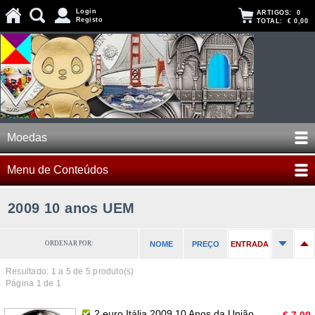
Login
ARTIGOS:
0
Registo
TOTAL:
€ 0,00
Moedas
Menu de Conteúdos
2009 10 anos UEM
ORDENAR POR:
NOME
PREÇO
ENTRADA
Resultado: 1 a
5
de 5 produto(s)
Página 1 de 1
2 euro Itália 2009 10 Anos da União