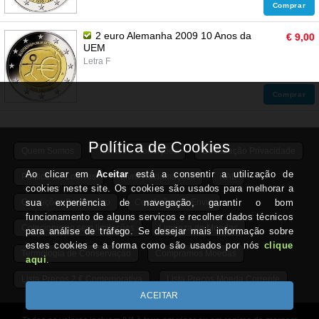
Comprar
2 euro Alemanha 2009 10 Anos da
€ 9,00
UEM
Letra F
Comprar
Quem Somos
Termos e Condições
Declaração Privacidade
Política de Cookies
Livro Reclamações
RAL
Condições Pagamento
Condições de Envio
Colecionismo sem limitações
Limpeza de Moedas
Termologia de Conservação
Compramos Moedas
Lista Preços 2 € Comemorativa
Lista Preços Moeda Corrente