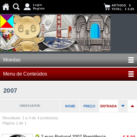
Login
ARTIGOS:
0
Registo
TOTAL:
€ 0,00
Moedas
Menu de Conteúdos
2007
ORDENAR POR:
NOME
PREÇO
ENTRADA
Resultado: 1 a
4
de 4 produto(s)
Página 1 de 1
2 euro Portugal 2007 Presidência