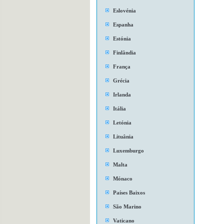
Eslovénia
Espanha
Estónia
Finlândia
França
Grécia
Irlanda
Itália
Letónia
Lituânia
Luxemburgo
Malta
Mónaco
Países Baixos
São Marino
Vaticano