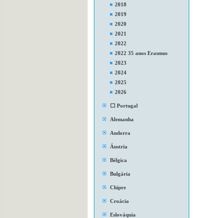
2018
2019
2020
2021
2022
2022 35 anos Erasmus
2023
2024
2025
2026
⬜ Portugal
Alemanha
Andorra
Áustria
Bélgica
Bulgária
Chipre
Croácia
Eslováquia