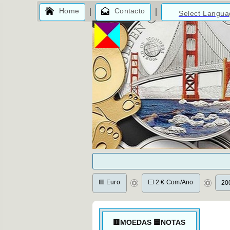
Home
Contacto
Select Langu
🟨 Euro
⬜ 2 € Com/Ano
20
🟨MOEDAS 🟦NOTAS