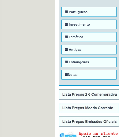
🟨 Portuguesa
🟨 Investimento
🟨 Temática
🟨 Antigas
🟨 Estrangeiras
🟦Notas